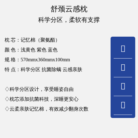
舒颈云感枕
科学分区，柔软有支撑
枕 芯：
记忆棉（聚氨酯）
颜 色：
浅黄色 紫色 蓝色
规 格：
570mmx360mmx100mm
特 点：
科学分区 抗菌除螨 云感亲肤
♢科学分区设计，享受睡姿自由
♢枕芯添加抗菌科技，深睡更安心
♢云柔亲肤记忆棉，有效减少翻身次数