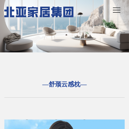
—舒颈云感枕—